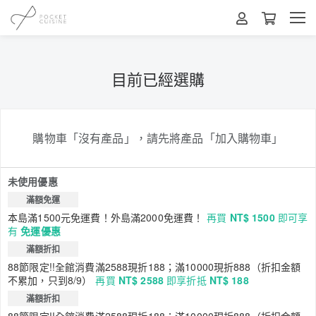
目前已經選購
購物車「沒有產品」，請先將產品「加入購物車」
未使用優惠
滿額免運
本島滿1500元免運費！外島滿2000免運費！
再買
NT$ 1500
即可享
有
免運優惠
滿額折扣
88節限定!!全館消費滿2588現折188；滿10000現折888（折扣金額
不累加，只到8/9）
再買
NT$ 2588
即享折抵
NT$ 188
滿額折扣